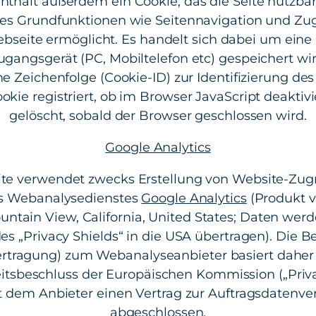
nthält außerdem ein Cookie, das die Seite nutzbar
s Grundfunktionen wie Seitennavigation und Zugr
bseite ermöglicht. Es handelt sich dabei um eine k
gangsgerät (PC, Mobiltelefon etc) gespeichert wi
he Zeichenfolge (Cookie-ID) zur Identifizierung d
okie registriert, ob im Browser JavaScript deaktivi
gelöscht, sobald der Browser geschlossen wird.
Google Analytics
e verwendet zwecks Erstellung von Website-Zugri
s Webanalysedienstes
Google Analytics
(Produkt v
ountain View, California, United States; Daten we
es „Privacy Shields“ in die USA übertragen). Die 
rtragung) zum Webanalyseanbieter basiert daher
sbeschluss der Europäischen Kommission („Privac
 dem Anbieter einen Vertrag zur Auftragsdatenve
abgeschlossen.