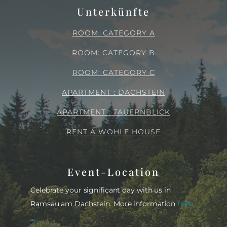
Unterkünfte
ROOM: CATEGORY A
ROOM: CATEGORY B
ROOM: CATEGORY C
APARTMENT : DACHSTEIN
APARTMENT : TAUERNBLICK
RENT A WOHLE HOUSE
Event-Location
Celebrate your significant day with us in
Ramsau am Dachstein. More information
here
...