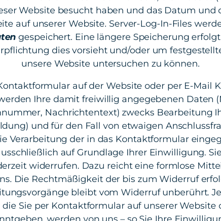
eser Website besucht haben und das Datum und d
eite auf unserer Website. Server-Log-In-Files werd
ten
gespeichert. Eine längere Speicherung erfolgt 
rpflichtung dies vorsieht und/oder um festgestellt
unsere Website untersuchen zu können.
ontaktformular auf der Website oder per E-Mail 
erden Ihre damit freiwillig angegebenen Daten 
nnummer, Nachrichtentext) zwecks Bearbeitung Ih
dung) und für den Fall von etwaigen Anschlussfr
Die Verarbeitung der in das Kontaktformular eing
ausschließlich auf Grundlage Ihrer Einwilligung. S
derzeit widerrufen. Dazu reicht eine formlose Mitte
ns. Die Rechtmäßigkeit der bis zum Widerruf erfo
itungsvorgänge bleibt vom Widerruf unberührt. J
 die Sie per Kontaktformular auf unserer Website 
anntgeben, werden von uns – so Sie Ihre Einwilligu