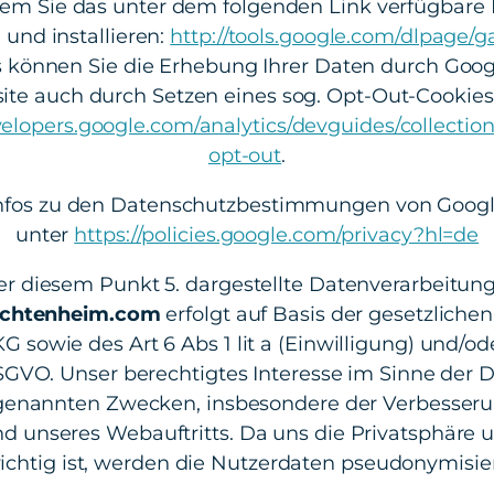
dem Sie das unter dem folgenden Link verfügbare
und installieren:
http://tools.google.com/dlpage/
 können Sie die Erhebung Ihrer Daten durch Googl
ite auch durch Setzen eines sog. Opt-Out-Cookies
velopers.google.com/analytics/devguides/collection/
opt-out
.
nfos zu den Datenschutzbestimmungen von Google
unter
https://policies.google.com/privacy?hl=de
er diesem Punkt 5. dargestellte Datenverarbeitung
chtenheim.com
erfolgt auf Basis der gesetzlic
G sowie des Art 6 Abs 1 lit a (Einwilligung) und/od
DSGVO. Unser berechtigtes Interesse im Sinne der 
genannten Zwecken, insbesondere der Verbesseru
 unseres Webauftritts. Da uns die Privatsphäre 
ichtig ist, werden die Nutzerdaten pseudonymisier