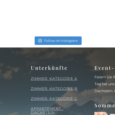
Follow on Instagram
Unterkünfte
Event-
Feiern Sie
ZIMMER: KATEGORIE A
Tag bei un
ZIMMER: KATEGORIE B
Dachstein.
ZIMMER: KATEGORIE C
Somme
APPARTEMENT :
DACHSTEIN