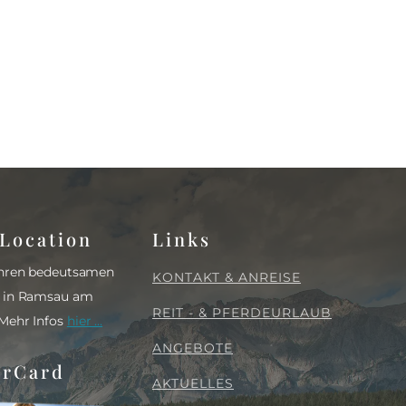
Location
Links
 Ihren bedeutsamen
KONTAKT & ANREISE
s in Ramsau am
REIT - & PFERDEURLAUB
 Mehr Infos
hier ...
ANGEBOTE
rCard
AKTUELLES