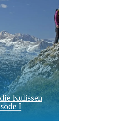
 die Kulissen
sode I