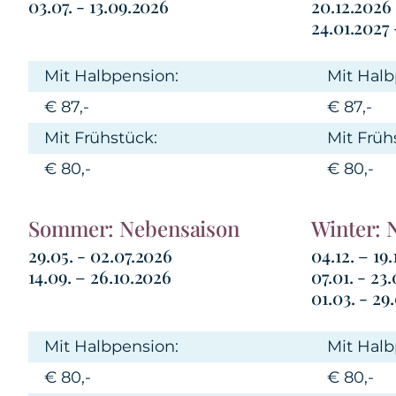
03.07. - 13.09.2026
20.12.2026
24.01.2027
Mit Halbpension:
Mit Halb
€ 87,-
€ 87,-
Mit Frühstück:
Mit Früh
€ 80,-
€ 80,-
Sommer: Nebensaison
Winter: 
29.05. - 02.07.2026
04.12. – 19
14.09. – 26.10.2026
07.01. - 23
01.03. - 29
Mit Halbpension:
Mit Halb
€ 80,-
€ 80,-