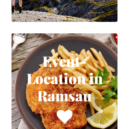
das gesamte Jahr
ZU DEN ANGEBOTEN
Event-
Location in
Event-
Ramsau
Location in
Hochzeiten, Geburtstage,
Ramsau
Taufen, Konfirmationen,
Weihnachts-, Firmen- und
Trauerfeiern.
Feiern Sie Ihren
bedeutsamen Tag bei uns