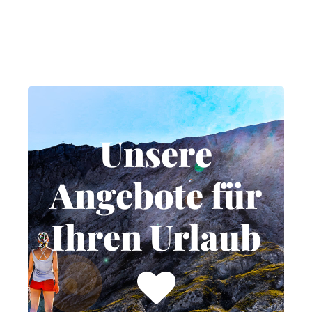
Unsere
Angebote für
Unsere
Ihren Urlaub
Angebote für
Egal, ob Wochenend-
Ihren Urlaub
Deals oder entspannte
Tage in der Nebensaison.
Wir schnüren laufend
attraktive Urlaubspakete
und Special-Angebote für