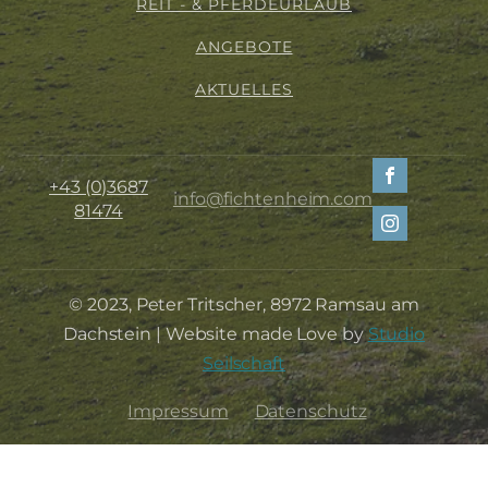
REIT - & PFERDEURLAUB
ANGEBOTE
AKTUELLES
+43 (0)3687
info@fichtenheim.com
81474
© 2023, Peter Tritscher, 8972 Ramsau am
Dachstein | Website made Love by
Studio
Seilschaft
Impressum
Datenschutz