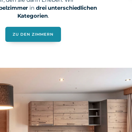
ir, den sie darin Erleben. Wir
pelzimmer
in
drei unterschiedlichen
Kategorien
.
ZU DEN ZIMMERN