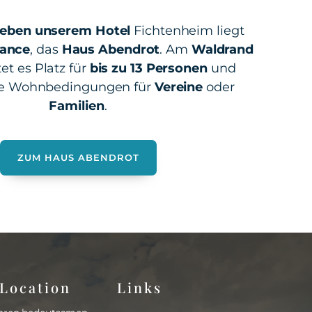
eben unserem Hotel
Fichtenheim liegt
ance
, das
Haus Abendrot
. Am
Waldrand
et es Platz für
bis zu 13 Personen
und
ale Wohnbedingungen für
Vereine
oder
Familien
.
ZUM HAUS ABENDROT
Location
Links