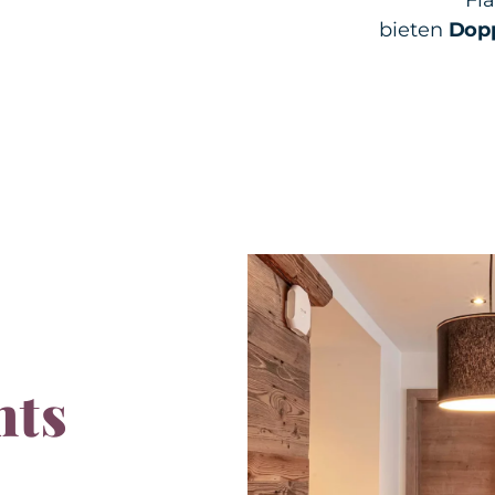
Fla
bieten
Dop
nts