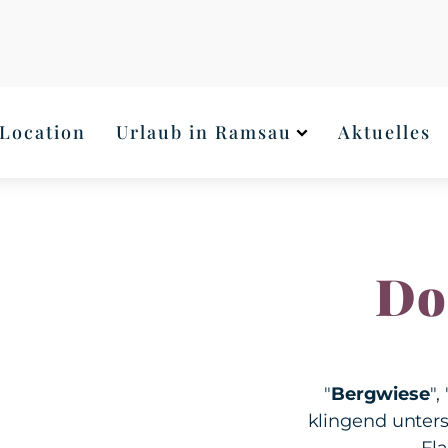
4
Location
Urlaub in Ramsau
Aktuelles
Do
"
Bergwiese
", 
klingend unter