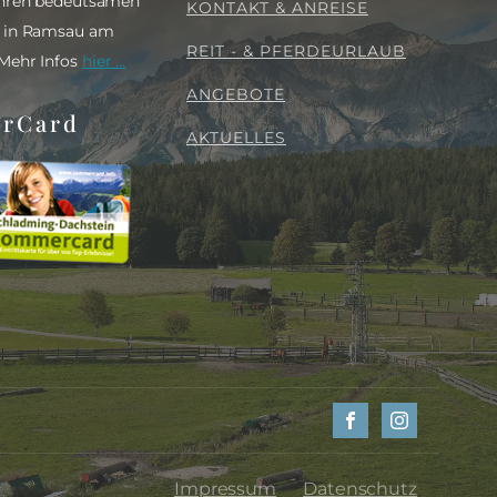
 Ihren bedeutsamen
KONTAKT & ANREISE
s in Ramsau am
REIT - & PFERDEURLAUB
 Mehr Infos
hier ...
ANGEBOTE
rCard
AKTUELLES
Impressum
Datenschutz