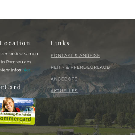
Location
Links
 Ihren bedeutsamen
KONTAKT & ANREISE
s in Ramsau am
REIT - & PFERDEURLAUB
 Mehr Infos
hier ...
ANGEBOTE
rCard
AKTUELLES