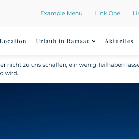
Example Menu
Link One
Li
4
Location
Urlaub in Ramsau
Aktuelles
euer nicht zu uns schaffen, ein wenig Teilhaben las
o wird.